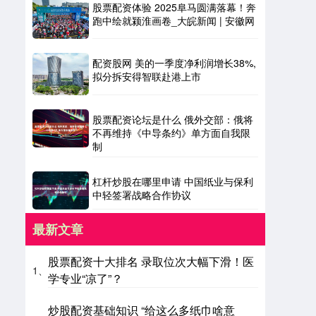
股票配资体验 2025阜马圆满落幕！奔
跑中绘就颍淮画卷_大皖新闻 | 安徽网
配资股网 美的一季度净利润增长38%,
拟分拆安得智联赴港上市
股票配资论坛是什么 俄外交部：俄将
不再维持《中导条约》单方面自我限
制
杠杆炒股在哪里申请 中国纸业与保利
中轻签署战略合作协议
最新文章
股票配资十大排名 录取位次大幅下滑！医
1、
学专业“凉了”？
炒股配资基础知识 “给这么多纸巾啥意