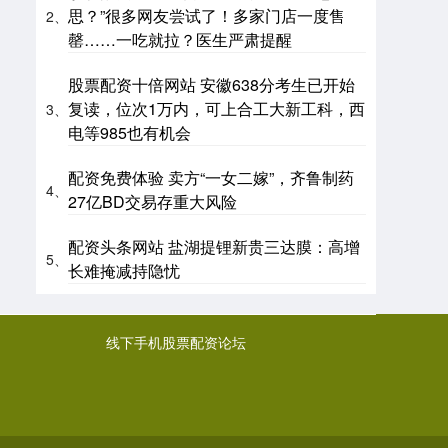
思？”很多网友尝试了！多家门店一度售
2、
罄……一吃就拉？医生严肃提醒
股票配资十倍网站 安徽638分考生已开始
复读，位次1万内，可上合工大新工科，西
3、
电等985也有机会
配资免费体验 卖方“一女二嫁”，齐鲁制药
4、
27亿BD交易存重大风险
配资头条网站 盐湖提锂新贵三达膜：高增
5、
长难掩减持隐忧
线下手机股票配资论坛