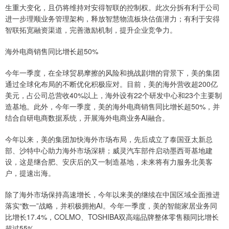
生重大变化，且仍将维持对安得智联的控制权。此次分拆有利于公司
进一步理顺业务管理架构，释放智慧物流板块估值潜力；有利于安得
智联拓宽融资渠道，完善激励机制，提升企业竞争力。
海外电商销售同比增长超50%
今年一季度，在全球贸易摩擦的风险和挑战剧增的背景下，美的集团
通过全球化布局的不断优化积极应对。目前，美的海外营收超200亿
美元，占公司总营收40%以上，海外设有22个研发中心和23个主要制
造基地。此外，今年一季度，美的海外电商销售同比增长超50%，并
结合自研电商数据系统，开展海外电商业务AI融合。
今年以来，美的集团加快海外市场布局，先后成立了泰国亚太新总
部、沙特中心助力海外市场深耕；威灵汽车部件启动墨西哥基地建
设，这是继合肥、安庆后的又一制造基地，未来将有力服务北美客
户，提速出海。
除了海外市场保持高速增长，今年以来美的继续在中国区域全面推进
落实“数一”战略，并积极拥抱AI。今年一季度，美的智能家居业务同
比增长17.4%，COLMO、TOSHIBA双高端品牌整体零售额同比增长
超过55%。