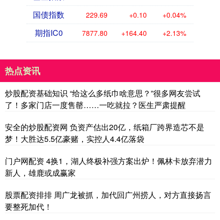
国债指数
229.69
+0.10
+0.04%
期指IC0
7877.80
+164.40
+2.13%
热点资讯
炒股配资基础知识 “给这么多纸巾啥意思？”很多网友尝试
了！多家门店一度售罄……一吃就拉？医生严肃提醒
安全的炒股配资网 负资产估出20亿，纸箱厂跨界造芯不是
梦！大胜达5.5亿豪赌，实控人4.4亿落袋
门户网配资 4换1，湖人终极补强方案出炉！佩林卡放弃潜力
新人，雄鹿或成赢家
股票配资排排 周广龙被抓，加代回广州捞人，对方直接扬言
要整死加代！