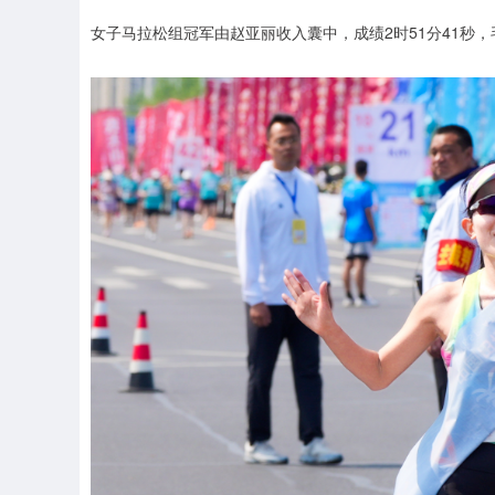
女子马拉松组冠军由赵亚丽收入囊中，成绩2时51分41秒，毛