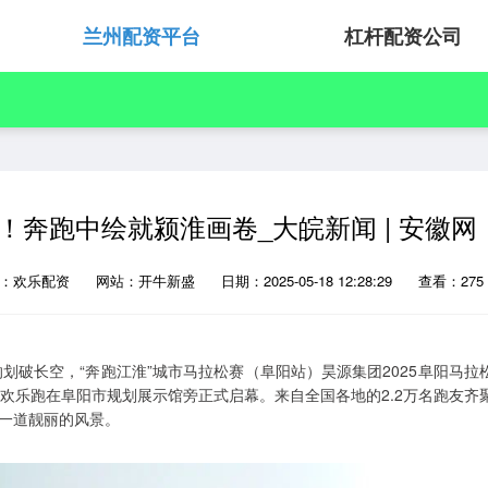
兰州配资平台
杠杆配资公司
幕！奔跑中绘就颍淮画卷_大皖新闻 | 安徽网
源：欢乐配资
网站：开牛新盛
日期：2025-05-18 12:28:29
查看：275
令枪响划破长空，“奔跑江淮”城市马拉松赛（阜阳站）昊源集团2025阜阳马拉
欢乐跑在阜阳市规划展示馆旁正式启幕。来自全国各地的2.2万名跑友齐
一道靓丽的风景。