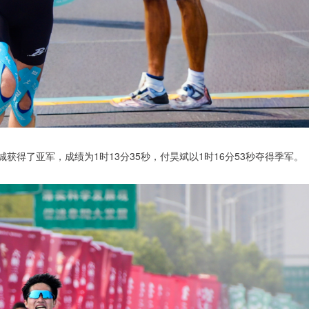
获得了亚军，成绩为1时13分35秒，付昊斌以1时16分53秒夺得季军。