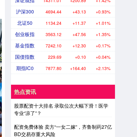
深证成指
14311.01
+200.89
+1.42%
沪深300
4694.44
+43.13
+0.93%
北证50
1134.24
+11.37
+1.01%
创业板指
3563.12
+47.56
+1.35%
基金指数
7242.10
+12.30
+0.17%
国债指数
229.69
+0.10
+0.04%
期指IC0
7877.80
+164.40
+2.13%
热点资讯
股票配资十大排名 录取位次大幅下滑！医学
专业“凉了”？
配资免费体验 卖方“一女二嫁”，齐鲁制药27亿
BD交易存重大风险