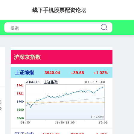
线下手机股票配资论坛
沪深京指数
上证综指
3940.04
+39.68
+1.02%
松
聚