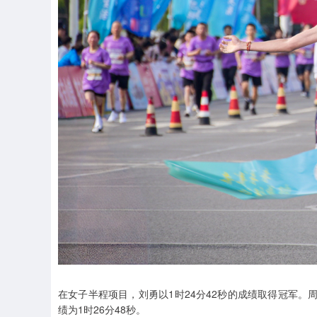
在女子半程项目，刘勇以1时24分42秒的成绩取得冠军。
绩为1时26分48秒。