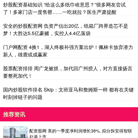
炒股配资基础知识 “给这么多纸巾啥意思？”很多网友尝试
了！多家门店一度售罄……一吃就拉？医生严肃提醒
安全的炒股配资网 负资产估出20亿，纸箱厂跨界造芯不是
梦！大胜达5.5亿豪赌，实控人4.4亿落袋
门户网配资 4换1，湖人终极补强方案出炉！佩林卡放弃潜力
新人，雄鹿或成赢家
股票配资排排 周广龙被抓，加代回广州捞人，对方直接扬言
要整死加代！
国内炒股软件排名 Skip：文班亚马和詹姆斯一样 都有在关键
时刻掉链子的问题
推荐资讯
配资股网 美的一季度净利润增长38%, 拟分拆安得智联
赴港上市