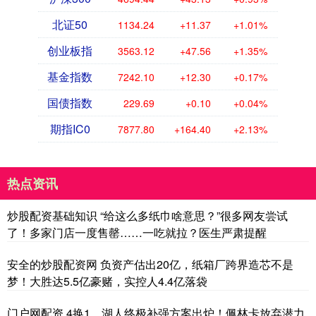
北证50
1134.24
+11.37
+1.01%
创业板指
3563.12
+47.56
+1.35%
基金指数
7242.10
+12.30
+0.17%
国债指数
229.69
+0.10
+0.04%
期指IC0
7877.80
+164.40
+2.13%
热点资讯
炒股配资基础知识 “给这么多纸巾啥意思？”很多网友尝试
了！多家门店一度售罄……一吃就拉？医生严肃提醒
安全的炒股配资网 负资产估出20亿，纸箱厂跨界造芯不是
梦！大胜达5.5亿豪赌，实控人4.4亿落袋
门户网配资 4换1，湖人终极补强方案出炉！佩林卡放弃潜力