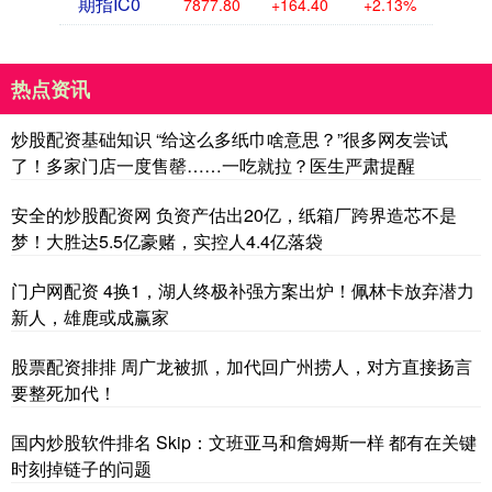
期指IC0
7877.80
+164.40
+2.13%
热点资讯
炒股配资基础知识 “给这么多纸巾啥意思？”很多网友尝试
了！多家门店一度售罄……一吃就拉？医生严肃提醒
安全的炒股配资网 负资产估出20亿，纸箱厂跨界造芯不是
梦！大胜达5.5亿豪赌，实控人4.4亿落袋
门户网配资 4换1，湖人终极补强方案出炉！佩林卡放弃潜力
新人，雄鹿或成赢家
股票配资排排 周广龙被抓，加代回广州捞人，对方直接扬言
要整死加代！
国内炒股软件排名 Skip：文班亚马和詹姆斯一样 都有在关键
时刻掉链子的问题